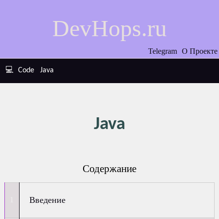
DevHops.ru
Telegram
О Проекте
💻
Code
Java
Java
Содержание
Введение