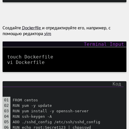
Создайте
Dockerfile
и отредактируйте его, например, с
помощью редактора
vim
touch Dockerfile
vi Dockerfile
FROM centos
RUN yum -y update
RUN yum install -y openssh-server
RUN ssh-keygen -A
ADD ./sshd_config /etc/ssh/sshd_config
RUN echo root:Secret123 | chpasswd