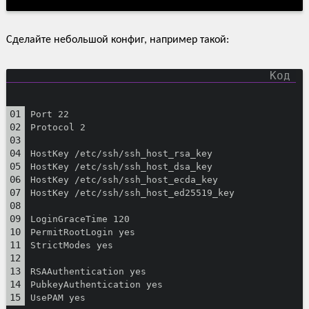
Сделайте небольшой конфиг, например такой:
Port 22
Protocol 2
HostKey /etc/ssh/ssh_host_rsa_key
HostKey /etc/ssh/ssh_host_dsa_key
HostKey /etc/ssh/ssh_host_ecda_key
HostKey /etc/ssh/ssh_host_ed25519_key
LoginGraceTime 120
PermitRootLogin yes
StrictModes yes
RSAAuthentication yes
PubkeyAuthentication yes
UsePAM yes