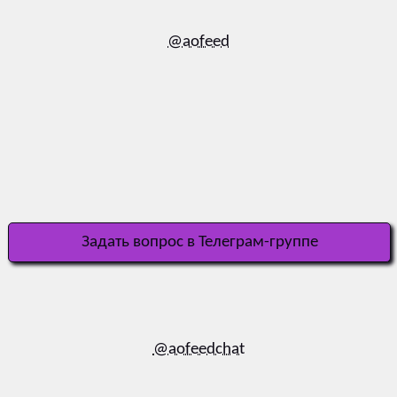
@aofeed
Задать вопрос в Телеграм-группе
@aofeedchat