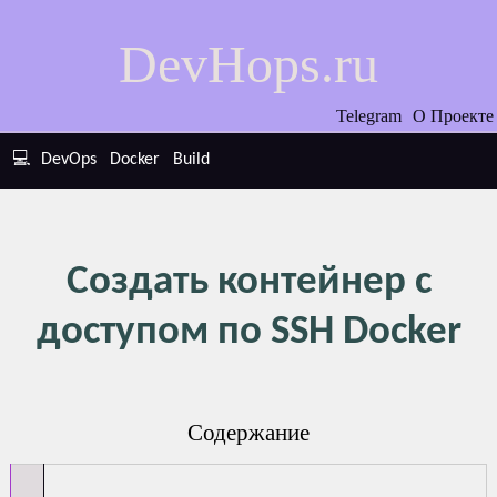
DevHops.ru
Telegram
О Проекте
💻
DevOps
Docker
Build
Создать контейнер с
доступом по SSH Docker
Содержание