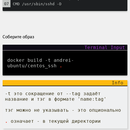
CMD /usr/sbin/sshd -D
Соберите образ
docker build -t andrei-
ubuntu/centos_ssh
.
-t это сокращение от --tag задаёт
название и тэг в формате 'name:tag'
тэг можно не указывать - это опционально
.
означает - в текущей директории