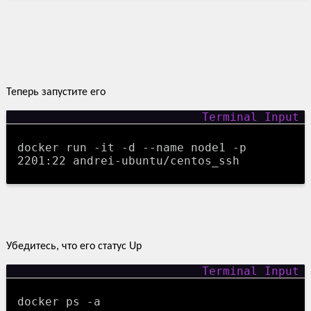
Теперь запустите его
docker run -it -d --name node1 -p
2201:22 andrei-ubuntu/centos_ssh
Убедитесь, что его статус Up
docker ps -a