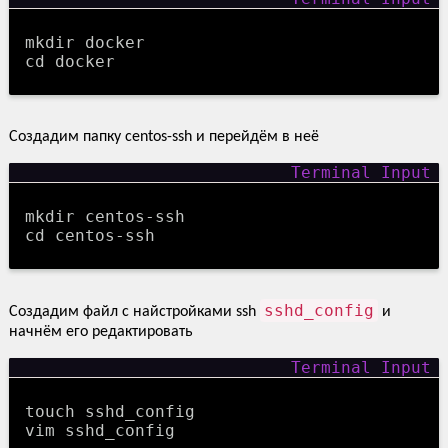
mkdir docker
cd docker
Создадим папку centos-ssh и перейдём в неё
mkdir centos-ssh
cd centos-ssh
sshd_config
Создадим файл с найстройками ssh
и
начнём его редактировать
touch sshd_config
vim sshd_config